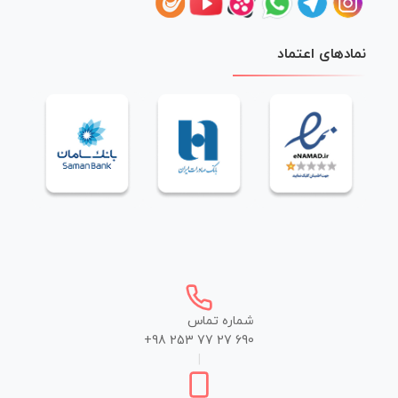
نمادهای اعتماد
شماره تماس
+98 253 77 27 690
|