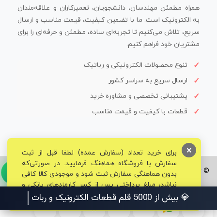
همراه مطمئن مهندسان، دانشجویان، تعمیرکاران و علاقه‌مندان
به الکترونیک است. ما با تضمین کیفیت، قیمت مناسب و ارسال
سریع، تلاش می‌کنیم تا تجربه‌ای ساده، مطمئن و حرفه‌ای را برای
مشتریان خود فراهم کنیم.
تنوع محصولات الکترونیکی و رباتیک
ارسال سریع به سراسر کشور
پشتیبانی تخصصی و مشاوره خرید
قطعات با کیفیت و قیمت مناسب
×
برای خرید تعداد (سفارش عمده) لطفا قبل از ثبت
سفارش با فروشگاه هماهنگ فرمایید. در صورتی‌که
© تمامی حقوق برای فروشگاه تخصصی قم الکترونیک محفوظ می‌باشد.
بدون هماهنگی سفارش ثبت شود و موجودی کالا کافی
نباشد، مبلغ پرداختی پس از کسر کارمزدهای بانکی و
مالیاتی به حساب شما بازگشت داده خواهد شد.
💎 بیش از 5000 قلم قطعات الکترونیک و رباتیک