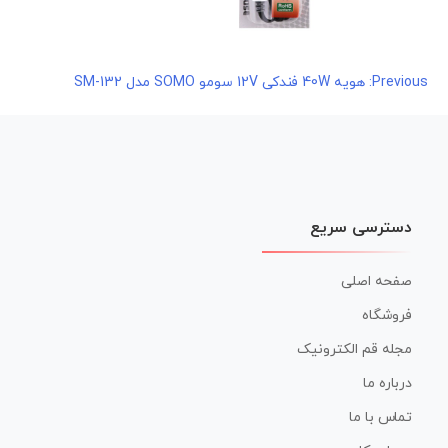
راهبری
Previous:
هویه 40W فندکی 12V سومو SOMO مدل SM-132
نوشته
دسترسی سریع
صفحه اصلی
فروشگاه
مجله قم الکترونیک
درباره ما
تماس با ما