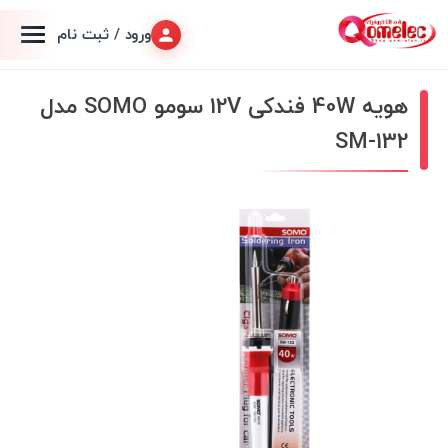
ورود / ثبت نام
هویه 40W فندکی 12V سومو SOMO مدل
SM-132