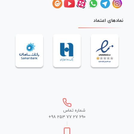
نمادهای اعتماد
شماره تماس
+98 253 77 27 690
|