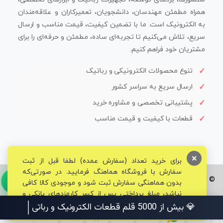
همراه مطمئن مهندسان، دانشجویان، تعمیرکاران و علاقه‌مندان
به الکترونیک است. ما با تضمین کیفیت، قیمت مناسب و ارسال
سریع، تلاش می‌کنیم تا تجربه‌ای ساده، مطمئن و حرفه‌ای را برای
مشتریان خود فراهم کنیم.
تنوع محصولات الکترونیکی و رباتیک
ارسال سریع به سراسر کشور
پشتیبانی تخصصی و مشاوره خرید
قطعات با کیفیت و قیمت مناسب
×
برای خرید تعداد (سفارش عمده) لطفا قبل از ثبت
سفارش با فروشگاه هماهنگ فرمایید. در صورتی‌که
© تمامی حقوق برای فروشگاه تخصصی قم الکترونیک محفوظ می‌باشد.
بدون هماهنگی سفارش ثبت شود و موجودی کالا کافی
نباشد، مبلغ پرداختی پس از کسر کارمزدهای بانکی و
مالیاتی به حساب شما بازگشت داده خواهد شد.
💎 بیش از 5000 قلم قطعات الکترونیک و رباتیک