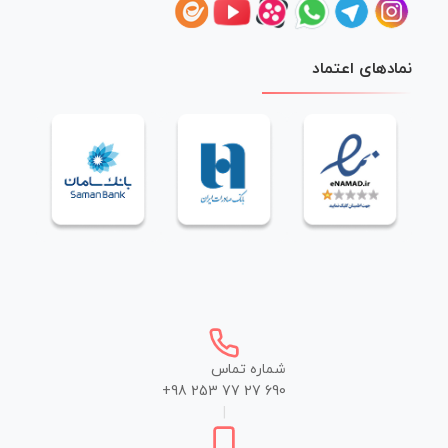
نمادهای اعتماد
شماره تماس
+98 253 77 27 690
|