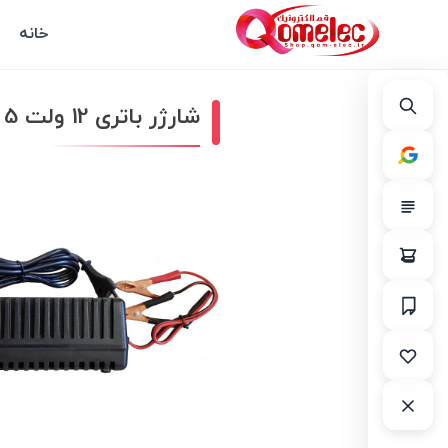
خانه
شارژر باتری 12 ولت 5 آمپر GAmistar