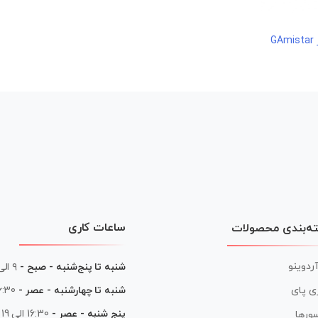
ساعات کاری
ه‌بندی محصولات
آردوینو
شنبه تا پنج‌شنبه - صبح -
۹ الی ۱۳
شنبه تا چهارشنبه - عصر -
16:30 الی
ی پای
پنج شنبه - عصر -
16:30 الی 19
ورها