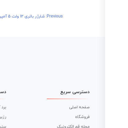
راهبری
Previous:
شارژر باتری 12 ولت 5 آمپر GAmistar
نوشته
دسترسی سریع
دست
صفحه اصلی
برد 
فروشگاه
رزبر
مجله قم الکترونیک
سنس