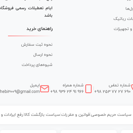
ایام تعطیلات رسمی فروشگا
ل‌ها
باشد
ات رباتیک
راهنمای خرید
ر و تجهیزات
نحوه ثبت سفارش
نحوه ارسال
شیوه‌های پرداخت
شماره تماس
شماره همراه
ایمیل
|
|
hebi2009@gmail.com
+98 936 24 91 966
+98 253 77 27 690
سیاست حریم خصوصی
|
قوانین و مقررات
|
سیاست بازگشت کالا
|
رفع ایرادات و