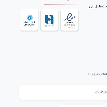
ه تعطیل می
mogtaba.sa
 شکایات