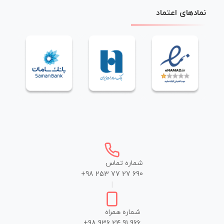
نمادهای اعتماد
شماره تماس
+98 253 77 27 690
|
شماره همراه
+98 936 24 91 966