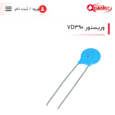
ورود / ثبت نام
وریستور 7D390