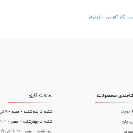
 (کار آفرینی سال نهم)
ساعات کاری
ه‌بندی محصولات
آردوینو
شنبه تا پنج‌شنبه - صبح -
۹ الی ۱۳
شنبه تا چهارشنبه - عصر -
16:30 الی
ی پای
پنج شنبه - عصر -
16:30 الی 19
ورها