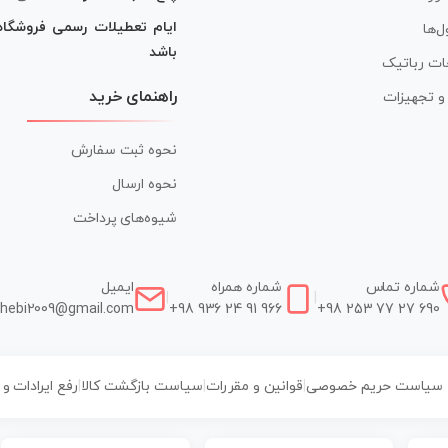
ایام تعطیلات رسمی فروشگا
ل‌ها
باشد
ات رباتیک
راهنمای خرید
ر و تجهیزات
نحوه ثبت سفارش
نحوه ارسال
شیوه‌های پرداخت
شماره تماس
شماره همراه
ایمیل
|
|
hebi2009@gmail.com
+98 936 24 91 966
+98 253 77 27 690
سیاست حریم خصوصی
|
قوانین و مقررات
|
سیاست بازگشت کالا
|
رفع ایرادات و