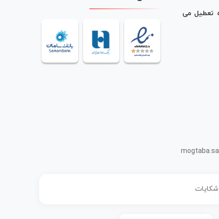
ه تعطیل می
mogtaba.sa
 شکایات