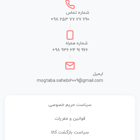
شماره تماس
+98 253 77 27 690
|
شماره همراه
+98 936 24 91 966
|
ایمیل
mogtaba.sahebi2009@gmail.com
سیاست حریم خصوصی
|
قوانین و مقررات
|
سیاست بازگشت کالا
|