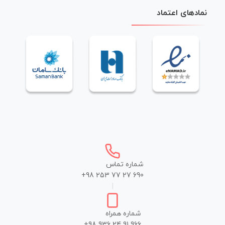
نمادهای اعتماد
شماره تماس
+98 253 77 27 690
|
شماره همراه
+98 936 24 91 966