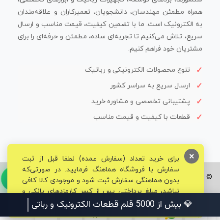
همراه مطمئن مهندسان، دانشجویان، تعمیرکاران و علاقه‌مندان
به الکترونیک است. ما با تضمین کیفیت، قیمت مناسب و ارسال
سریع، تلاش می‌کنیم تا تجربه‌ای ساده، مطمئن و حرفه‌ای را برای
مشتریان خود فراهم کنیم.
تنوع محصولات الکترونیکی و رباتیک
ارسال سریع به سراسر کشور
پشتیبانی تخصصی و مشاوره خرید
قطعات با کیفیت و قیمت مناسب
×
برای خرید تعداد (سفارش عمده) لطفا قبل از ثبت
سفارش با فروشگاه هماهنگ فرمایید. در صورتی‌که
© تمامی حقوق برای فروشگاه تخصصی قم الکترونیک محفوظ می‌باشد.
بدون هماهنگی سفارش ثبت شود و موجودی کالا کافی
نباشد، مبلغ پرداختی پس از کسر کارمزدهای بانکی و
مالیاتی به حساب شما بازگشت داده خواهد شد.
💎 بیش از 5000 قلم قطعات الکترونیک و رباتیک