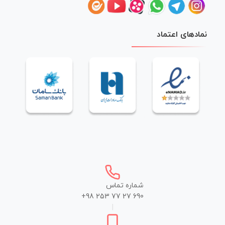
نمادهای اعتماد
شماره تماس
+98 253 77 27 690
|