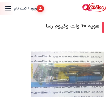
ورود / ثبت نام
هویه 60 وات وکیوم رسا