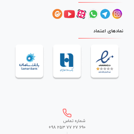
نمادهای اعتماد
شماره تماس
+98 253 77 27 690