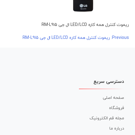
ریموت کنترل همه کاره LED/LCD ال جی RM-L915
راهبری
Previous:
ریموت کنترل همه کاره LED/LCD ال جی RM-L915
نوشته
دسترسی سریع
صفحه اصلی
فروشگاه
مجله قم الکترونیک
درباره ما