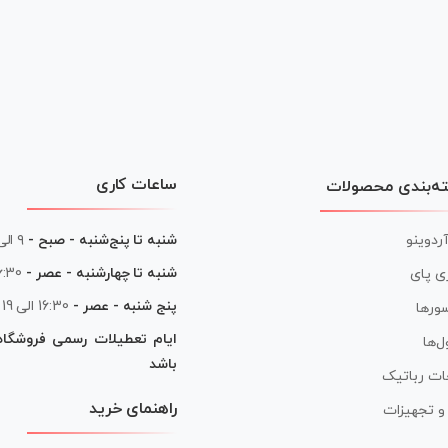
ساعات کاری
ه‌بندی محصولات
آردوینو
شنبه تا پنج‌شنبه - صبح -
۹ الی ۱۳
شنبه تا چهارشنبه - عصر -
16:30 الی
ی پای
پنج شنبه - عصر -
16:30 الی 19
ورها
ایام تعطیلات رسمی فروشگا
ل‌ها
باشد
ات رباتیک
راهنمای خرید
ر و تجهیزات