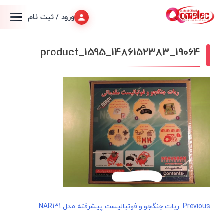
ورود / ثبت نام
product_1595_1486152383_19064
راهبری
Previous:
ربات جنگجو و فوتبالیست پیشرفته مدل NAR131