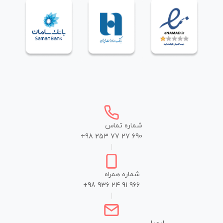
شماره تماس
+98 253 77 27 690
|
شماره همراه
+98 936 24 91 966
|