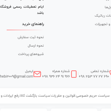
ایام تعطیلات رسمی فروشگا
ل‌ها
باشد
ات رباتیک
راهنمای خرید
ر و تجهیزات
نحوه ثبت سفارش
نحوه ارسال
شیوه‌های پرداخت
شماره تماس
شماره همراه
ایمیل
|
|
hebi2009@gmail.com
+98 936 24 91 966
+98 253 77 27 690
سیاست حریم خصوصی
|
قوانین و مقررات
|
سیاست بازگشت کالا
|
رفع ایرادات و