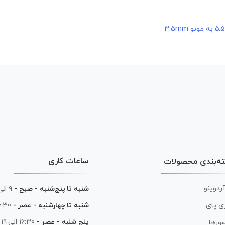
ساعات کاری
ه‌بندی محصولات
آردوینو
شنبه تا پنج‌شنبه - صبح -
۹ الی ۱۳
شنبه تا چهارشنبه - عصر -
16:30 الی
ی پای
پنج شنبه - عصر -
16:30 الی 19
ورها