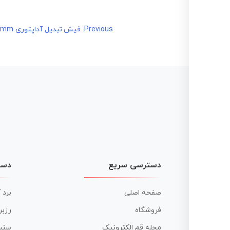
راهبری
Previous:
فیش تبدیل آداپتوری 5.5mm به مونو 3.5mm
نوشته
دسترسی سریع
دست
صفحه اصلی
برد 
فروشگاه
رزبر
مجله قم الکترونیک
سنس