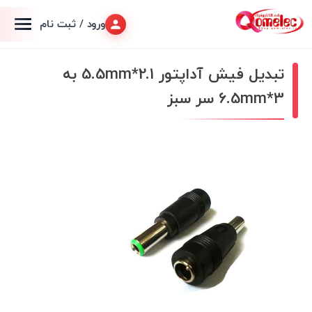
ورود / ثبت نام
تبدیل فیش آداپتور 2.1*5.5mm به
3*6.5mm سر سبز