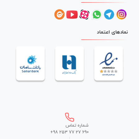
نمادهای اعتماد
شماره تماس
+98 253 77 27 690