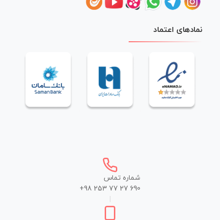
نمادهای اعتماد
شماره تماس
+98 253 77 27 690
|