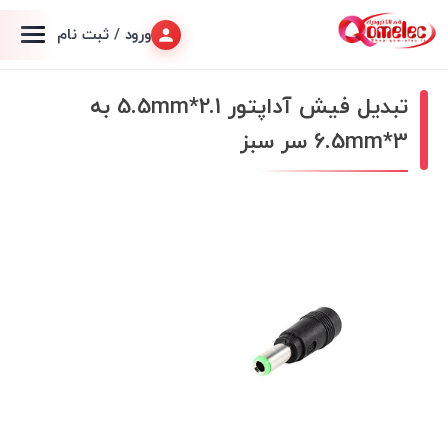
ورود / ثبت نام
تبدیل فیش آداپتور 2.1*5.5mm به
3*6.5mm سر سبز