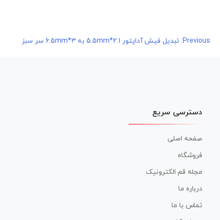
راهبری
Previous:
تبدیل فیش آداپتور 2.1*5.5mm به 3*6.5mm سر سبز
نوشته
دسترسی سریع
صفحه اصلی
فروشگاه
مجله قم الکترونیک
درباره ما
تماس با ما