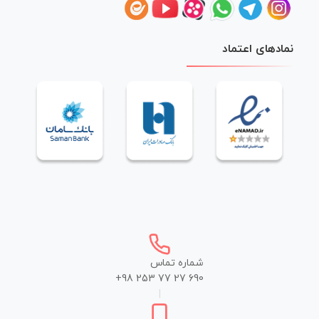
نمادهای اعتماد
شماره تماس
+98 253 77 27 690
|