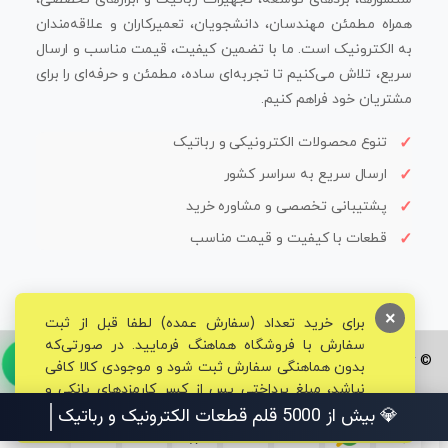
همراه مطمئن مهندسان، دانشجویان، تعمیرکاران و علاقه‌مندان
به الکترونیک است. ما با تضمین کیفیت، قیمت مناسب و ارسال
سریع، تلاش می‌کنیم تا تجربه‌ای ساده، مطمئن و حرفه‌ای را برای
مشتریان خود فراهم کنیم.
تنوع محصولات الکترونیکی و رباتیک
ارسال سریع به سراسر کشور
پشتیبانی تخصصی و مشاوره خرید
قطعات با کیفیت و قیمت مناسب
×
برای خرید تعداد (سفارش عمده) لطفا قبل از ثبت
سفارش با فروشگاه هماهنگ فرمایید. در صورتی‌که
© تمامی حقوق برای فروشگاه تخصصی قم الکترونیک محفوظ می‌باشد.
بدون هماهنگی سفارش ثبت شود و موجودی کالا کافی
نباشد، مبلغ پرداختی پس از کسر کارمزدهای بانکی و
مالیاتی به حساب شما بازگشت داده خواهد شد.
💎 بیش از 5000 قلم قطعات الکترونیک و رباتیک