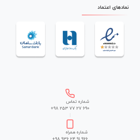
نمادهای اعتماد
شماره تماس
+98 253 77 27 690
|
شماره همراه
+98 936 24 91 966