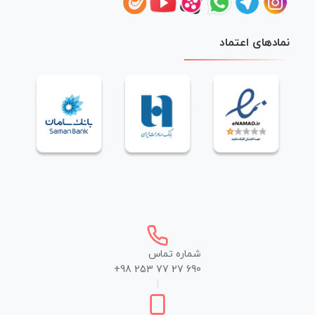
نمادهای اعتماد
شماره تماس
+98 253 77 27 690
|