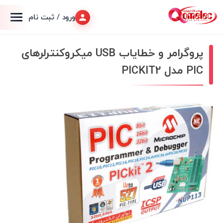
ورود / ثبت نام
پروگرامر و خطایاب USB میکروکنترلرهای
PIC مدل PICKIT2