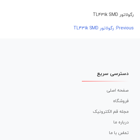
رگولاتور TL431k SMD
راهبری
Previous:
رگولاتور TL431k SMD
نوشته
دسترسی سریع
صفحه اصلی
فروشگاه
مجله قم الکترونیک
درباره ما
تماس با ما