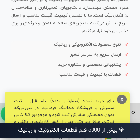
همراه مطمئن مهندسان، دانشجویان، تعمیرکاران و علاقه‌مندان
به الکترونیک است. ما با تضمین کیفیت، قیمت مناسب و ارسال
سریع، تلاش می‌کنیم تا تجربه‌ای ساده، مطمئن و حرفه‌ای را برای
مشتریان خود فراهم کنیم.
تنوع محصولات الکترونیکی و رباتیک
ارسال سریع به سراسر کشور
پشتیبانی تخصصی و مشاوره خرید
قطعات با کیفیت و قیمت مناسب
×
برای خرید تعداد (سفارش عمده) لطفا قبل از ثبت
سفارش با فروشگاه هماهنگ فرمایید. در صورتی‌که
© تمامی حقوق برای فروشگاه تخصصی قم الکترونیک محفوظ می‌باشد.
بدون هماهنگی سفارش ثبت شود و موجودی کالا کافی
نباشد، مبلغ پرداختی پس از کسر کارمزدهای بانکی و
مالیاتی به حساب شما بازگشت داده خواهد شد.
💎 بیش از 5000 قلم قطعات الکترونیک و رباتیک