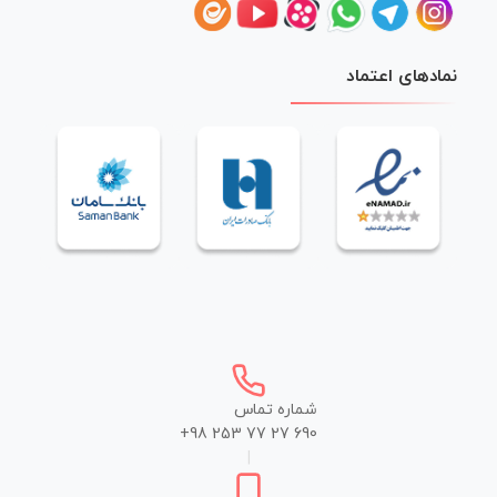
نمادهای اعتماد
شماره تماس
+98 253 77 27 690
|