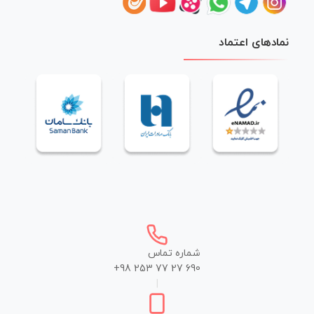
نمادهای اعتماد
شماره تماس
+98 253 77 27 690
|