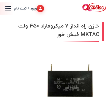
ورود / ثبت نام
خازن راه انداز 7 میکروفاراد 450 ولت
MKTAC فیش خور