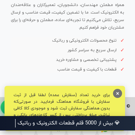
همراه مطمئن مهندسان، دانشجویان، تعمیرکاران و علاقه‌مندان
به الکترونیک است. ما با تضمین کیفیت، قیمت مناسب و ارسال
سریع، تلاش می‌کنیم تا تجربه‌ای ساده، مطمئن و حرفه‌ای را برای
مشتریان خود فراهم کنیم.
تنوع محصولات الکترونیکی و رباتیک
ارسال سریع به سراسر کشور
پشتیبانی تخصصی و مشاوره خرید
قطعات با کیفیت و قیمت مناسب
×
برای خرید تعداد (سفارش عمده) لطفا قبل از ثبت
سفارش با فروشگاه هماهنگ فرمایید. در صورتی‌که
© تمامی حقوق برای فروشگاه تخصصی قم الکترونیک محفوظ می‌باشد.
بدون هماهنگی سفارش ثبت شود و موجودی کالا کافی
نباشد، مبلغ پرداختی پس از کسر کارمزدهای بانکی و
مالیاتی به حساب شما بازگشت داده خواهد شد.
💎 بیش از 5000 قلم قطعات الکترونیک و رباتیک