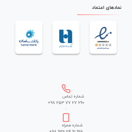
نمادهای اعتماد
شماره تماس
+98 253 77 27 690
|
شماره همراه
+98 936 24 91 966