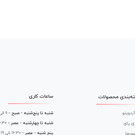
ساعات کاری
ه‌بندی محصولات
آردوینو
شنبه تا پنج‌شنبه - صبح -
۹ الی ۱۳
شنبه تا چهارشنبه - عصر -
16:30 الی
ی پای
پنج شنبه - عصر -
16:30 الی 19
ورها