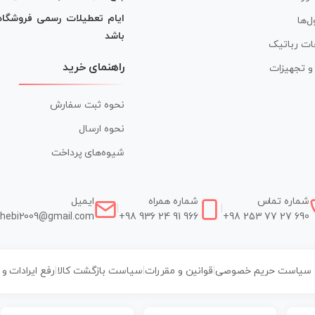
ایام تعطیلات رسمی فروشگا
ل‌ها
باشد
ات رباتیک
راهنمای خرید
ر و تجهیزات
نحوه ثبت سفارش
نحوه ارسال
شیوه‌های پرداخت
شماره تماس
شماره همراه
ایمیل
|
|
hebi2009@gmail.com
+98 936 24 91 966
+98 253 77 27 690
سیاست حریم خصوصی
|
قوانین و مقررات
|
سیاست بازگشت کالا
|
رفع ایرادات و