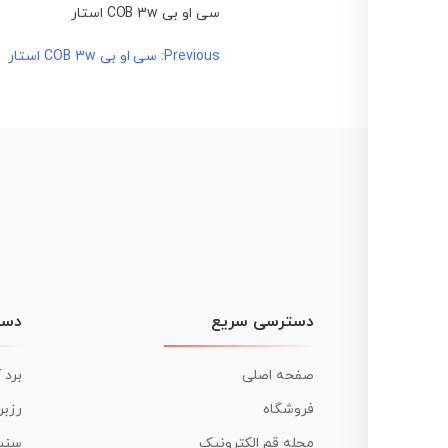
سی او بی COB 3w استار
راهبری
Previous:
سی او بی COB 3w استار
نوشته
دسترسی سریع
دست
صفحه اصلی
برد 
فروشگاه
رزبر
مجله قم الکترونیک
سنس