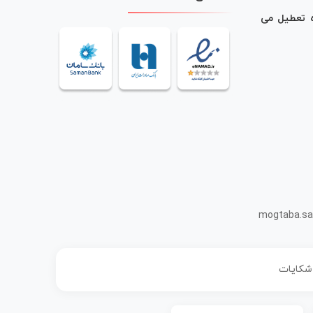
ه تعطیل می
mogtaba.sa
 شکایات