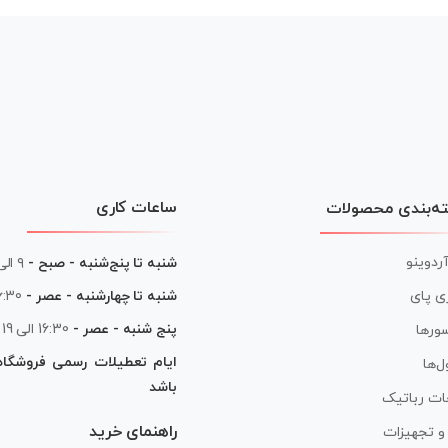
ساعات کاری
ه‌بندی محصولات
آردوینو
شنبه تا پنج‌شنبه - صبح -
۹ الی ۱۳
شنبه تا چهارشنبه - عصر -
16:30 الی
ی پای
پنج شنبه - عصر -
16:30 الی 19
ورها
ایام تعطیلات رسمی فروشگا
ل‌ها
باشد
ات رباتیک
راهنمای خرید
ر و تجهیزات