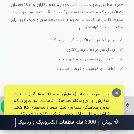
همراه مطمئن مهندسان، دانشجویان، تعمیرکاران و علاقه‌مندان
به الکترونیک است. ما با تضمین کیفیت، قیمت مناسب و ارسال
سریع، تلاش می‌کنیم تا تجربه‌ای ساده، مطمئن و حرفه‌ای را برای
مشتریان خود فراهم کنیم.
تنوع محصولات الکترونیکی و رباتیک
ارسال سریع به سراسر کشور
پشتیبانی تخصصی و مشاوره خرید
قطعات با کیفیت و قیمت مناسب
×
برای خرید تعداد (سفارش عمده) لطفا قبل از ثبت
سفارش با فروشگاه هماهنگ فرمایید. در صورتی‌که
© تمامی حقوق برای فروشگاه تخصصی قم الکترونیک محفوظ می‌باشد.
بدون هماهنگی سفارش ثبت شود و موجودی کالا کافی
نباشد، مبلغ پرداختی پس از کسر کارمزدهای بانکی و
مالیاتی به حساب شما بازگشت داده خواهد شد.
💎 بیش از 5000 قلم قطعات الکترونیک و رباتیک