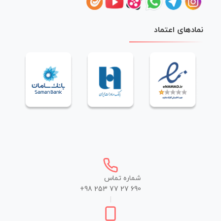
نمادهای اعتماد
شماره تماس
+98 253 77 27 690
|