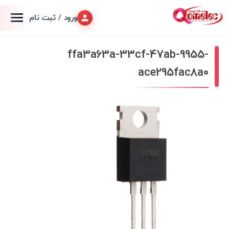
ورود / ثبت نام
ffa3a63a-33cf-47ab-9955-
ace295fac8a0