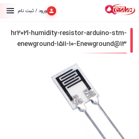
ورود / ثبت نام
hr202l-humidity-resistor-arduino-stm-
enewground-1511-10-Enewground@13