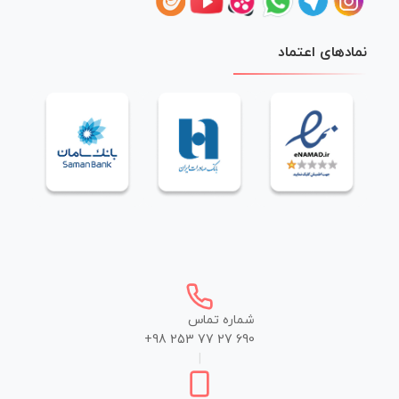
نمادهای اعتماد
شماره تماس
+98 253 77 27 690
|