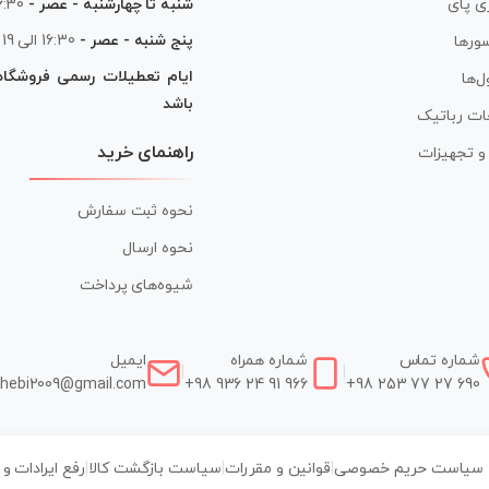
شنبه تا چهارشنبه - عصر -
16:30 الی
ی پای
پنج شنبه - عصر -
16:30 الی 19
ورها
ایام تعطیلات رسمی فروشگا
ل‌ها
باشد
ات رباتیک
راهنمای خرید
ر و تجهیزات
نحوه ثبت سفارش
نحوه ارسال
شیوه‌های پرداخت
شماره تماس
شماره همراه
ایمیل
|
|
hebi2009@gmail.com
+98 936 24 91 966
+98 253 77 27 690
سیاست حریم خصوصی
|
قوانین و مقررات
|
سیاست بازگشت کالا
|
رفع ایرادات و