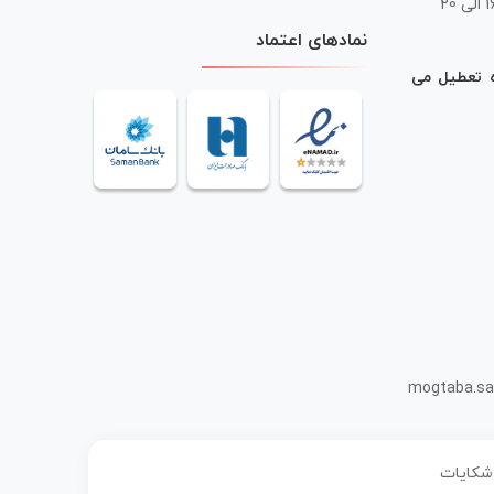
 20
نمادهای اعتماد
ه تعطیل می
mogtaba.sa
 شکایات