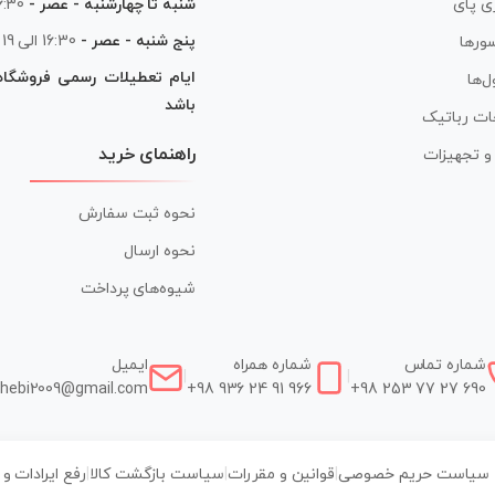
شنبه تا چهارشنبه - عصر -
16:30 الی
ی پای
پنج شنبه - عصر -
16:30 الی 19
ورها
ایام تعطیلات رسمی فروشگا
ل‌ها
باشد
ات رباتیک
راهنمای خرید
ر و تجهیزات
نحوه ثبت سفارش
نحوه ارسال
شیوه‌های پرداخت
شماره تماس
شماره همراه
ایمیل
|
|
hebi2009@gmail.com
+98 936 24 91 966
+98 253 77 27 690
سیاست حریم خصوصی
|
قوانین و مقررات
|
سیاست بازگشت کالا
|
رفع ایرادات و