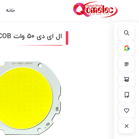
خانه
ال ای دی ۵۰ وات COB سفید مهتابی مدل LY-7660-2B50C