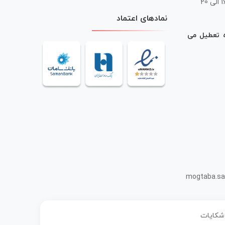
 20
نمادهای اعتماد
ه تعطیل می
mogtaba.sa
 شکایات