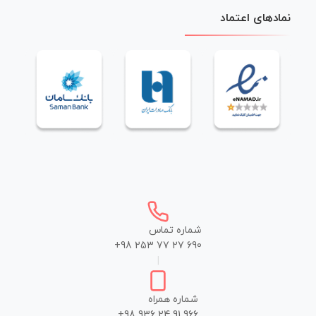
نمادهای اعتماد
شماره تماس
+98 253 77 27 690
|
شماره همراه
+98 936 24 91 966