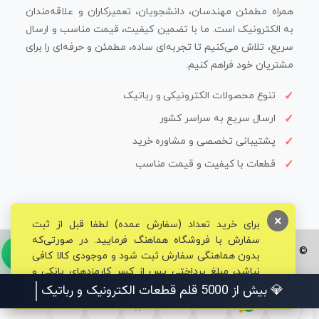
همراه مطمئن مهندسان، دانشجویان، تعمیرکاران و علاقه‌مندان
به الکترونیک است. ما با تضمین کیفیت، قیمت مناسب و ارسال
سریع، تلاش می‌کنیم تا تجربه‌ای ساده، مطمئن و حرفه‌ای را برای
مشتریان خود فراهم کنیم.
تنوع محصولات الکترونیکی و رباتیک
ارسال سریع به سراسر کشور
پشتیبانی تخصصی و مشاوره خرید
قطعات با کیفیت و قیمت مناسب
×
برای خرید تعداد (سفارش عمده) لطفا قبل از ثبت
سفارش با فروشگاه هماهنگ فرمایید. در صورتی‌که
© تمامی حقوق برای فروشگاه تخصصی قم الکترونیک محفوظ می‌باشد.
بدون هماهنگی سفارش ثبت شود و موجودی کالا کافی
نباشد، مبلغ پرداختی پس از کسر کارمزدهای بانکی و
مالیاتی به حساب شما بازگشت داده خواهد شد.
💎 بیش از 5000 قلم قطعات الکترونیک و رباتیک