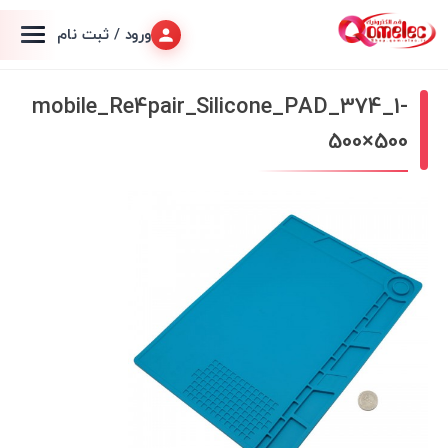
ورود / ثبت نام
mobile_Re4pair_Silicone_PAD_374_1-
500×500