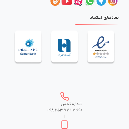
نمادهای اعتماد
شماره تماس
+98 253 77 27 690
|