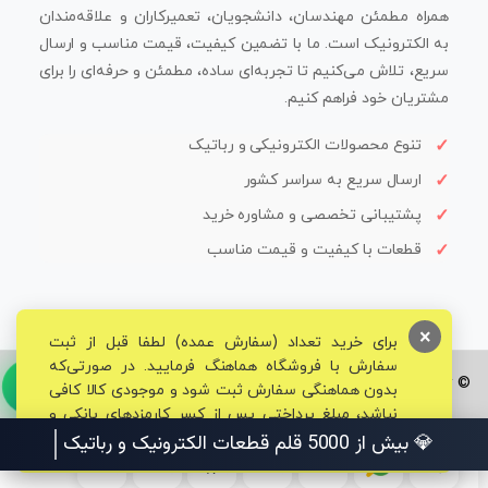
همراه مطمئن مهندسان، دانشجویان، تعمیرکاران و علاقه‌مندان
به الکترونیک است. ما با تضمین کیفیت، قیمت مناسب و ارسال
سریع، تلاش می‌کنیم تا تجربه‌ای ساده، مطمئن و حرفه‌ای را برای
مشتریان خود فراهم کنیم.
تنوع محصولات الکترونیکی و رباتیک
ارسال سریع به سراسر کشور
پشتیبانی تخصصی و مشاوره خرید
قطعات با کیفیت و قیمت مناسب
×
برای خرید تعداد (سفارش عمده) لطفا قبل از ثبت
سفارش با فروشگاه هماهنگ فرمایید. در صورتی‌که
© تمامی حقوق برای فروشگاه تخصصی قم الکترونیک محفوظ می‌باشد.
بدون هماهنگی سفارش ثبت شود و موجودی کالا کافی
نباشد، مبلغ پرداختی پس از کسر کارمزدهای بانکی و
مالیاتی به حساب شما بازگشت داده خواهد شد.
💎 بیش از 5000 قلم قطعات الکترونیک و رباتیک