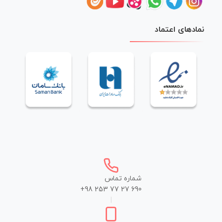
نمادهای اعتماد
شماره تماس
+98 253 77 27 690
|