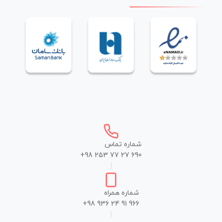
شماره تماس
+98 253 77 27 690
|
شماره همراه
+98 936 24 91 966
|