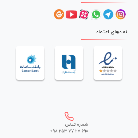
نمادهای اعتماد
شماره تماس
+98 253 77 27 690