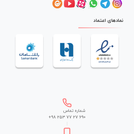
نمادهای اعتماد
شماره تماس
+98 253 77 27 690
|