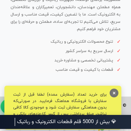
همراه مطمئن مهندسان، دانشجویان، تعمیرکاران و علاقه‌مندان
به الکترونیک است. ما با تضمین کیفیت، قیمت مناسب و ارسال
سریع، تلاش می‌کنیم تا تجربه‌ای ساده، مطمئن و حرفه‌ای را برای
مشتریان خود فراهم کنیم.
تنوع محصولات الکترونیکی و رباتیک
ارسال سریع به سراسر کشور
پشتیبانی تخصصی و مشاوره خرید
قطعات با کیفیت و قیمت مناسب
×
برای خرید تعداد (سفارش عمده) لطفا قبل از ثبت
سفارش با فروشگاه هماهنگ فرمایید. در صورتی‌که
© تمامی حقوق برای فروشگاه تخصصی قم الکترونیک محفوظ می‌باشد.
بدون هماهنگی سفارش ثبت شود و موجودی کالا کافی
نباشد، مبلغ پرداختی پس از کسر کارمزدهای بانکی و
مالیاتی به حساب شما بازگشت داده خواهد شد.
💎 بیش از 5000 قلم قطعات الکترونیک و رباتیک