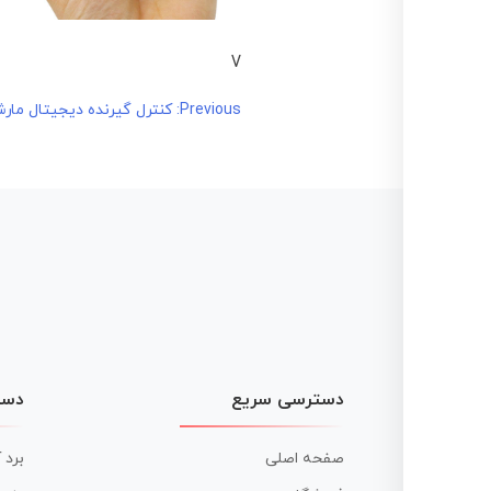
V
راهبری
Previous:
کنترل گیرنده دیجیتال مارشال al ME-885
نوشته
دسترسی سریع
دست
صفحه اصلی
برد 