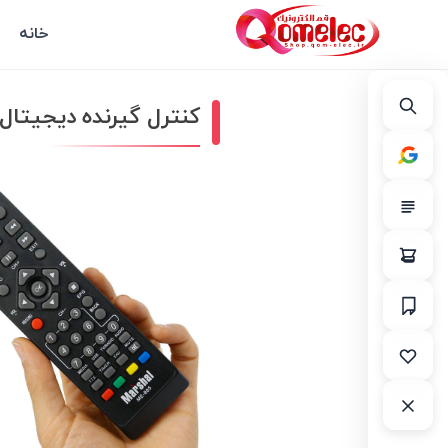
خانه
کنترل گیرنده دیجیتال مارشال 885