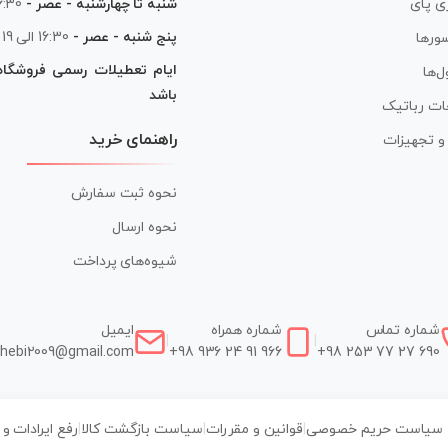
شنبه تا چهارشنبه - عصر -
16:30 الی
ی پای
پنج شنبه - عصر -
16:30 الی 19
ورها
ایام تعطیلات رسمی فروشگا
ل‌ها
باشد
ات رباتیک
راهنمای خرید
ر و تجهیزات
نحوه ثبت سفارش
نحوه ارسال
شیوه‌های پرداخت
شماره تماس
شماره همراه
ایمیل
|
|
hebi2009@gmail.com
+98 936 24 91 966
+98 253 77 27 690
سیاست حریم خصوصی
|
قوانین و مقررات
|
سیاست بازگشت کالا
|
رفع ایرادات و