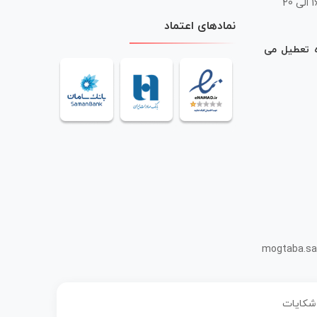
 20
نمادهای اعتماد
ه تعطیل می
mogtaba.sa
 شکایات