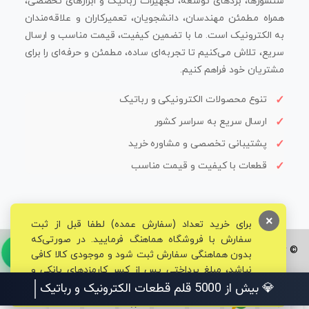
سنسورها، بردهای توسعه، تجهیزات رباتیک و ابزارهای تخصصی،
همراه مطمئن مهندسان، دانشجویان، تعمیرکاران و علاقه‌مندان
به الکترونیک است. ما با تضمین کیفیت، قیمت مناسب و ارسال
سریع، تلاش می‌کنیم تا تجربه‌ای ساده، مطمئن و حرفه‌ای را برای
مشتریان خود فراهم کنیم.
تنوع محصولات الکترونیکی و رباتیک
ارسال سریع به سراسر کشور
پشتیبانی تخصصی و مشاوره خرید
قطعات با کیفیت و قیمت مناسب
×
برای خرید تعداد (سفارش عمده) لطفا قبل از ثبت
سفارش با فروشگاه هماهنگ فرمایید. در صورتی‌که
© تمامی حقوق برای فروشگاه تخصصی قم الکترونیک محفوظ می‌باشد.
بدون هماهنگی سفارش ثبت شود و موجودی کالا کافی
نباشد، مبلغ پرداختی پس از کسر کارمزدهای بانکی و
مالیاتی به حساب شما بازگشت داده خواهد شد.
💎 بیش از 5000 قلم قطعات الکترونیک و رباتیک