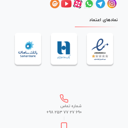
نمادهای اعتماد
شماره تماس
+98 253 77 27 690
|