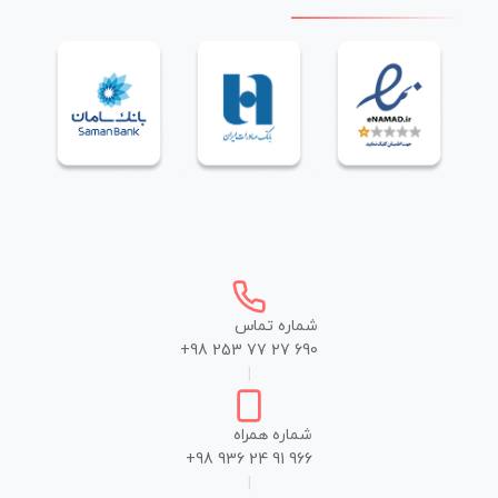
شماره تماس
+98 253 77 27 690
|
شماره همراه
+98 936 24 91 966
|