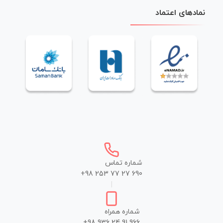
نمادهای اعتماد
شماره تماس
+98 253 77 27 690
|
شماره همراه
+98 936 24 91 966