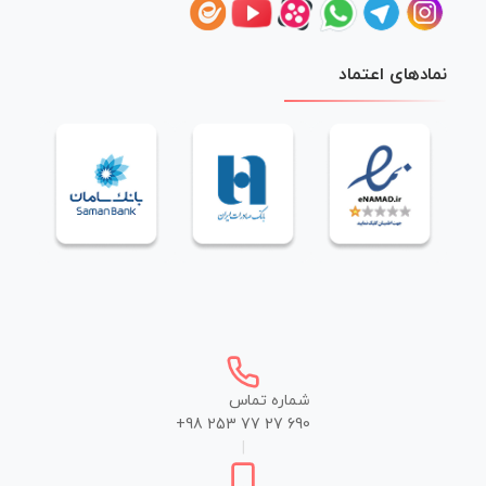
نمادهای اعتماد
شماره تماس
+98 253 77 27 690
|