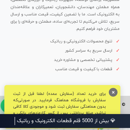
همراه مطمئن مهندسان، دانشجویان، تعمیرکاران و علاقه‌مندان
به الکترونیک است. ما با تضمین کیفیت، قیمت مناسب و ارسال
سریع، تلاش می‌کنیم تا تجربه‌ای ساده، مطمئن و حرفه‌ای را برای
مشتریان خود فراهم کنیم.
تنوع محصولات الکترونیکی و رباتیک
ارسال سریع به سراسر کشور
پشتیبانی تخصصی و مشاوره خرید
قطعات با کیفیت و قیمت مناسب
×
برای خرید تعداد (سفارش عمده) لطفا قبل از ثبت
سفارش با فروشگاه هماهنگ فرمایید. در صورتی‌که
© تمامی حقوق برای فروشگاه تخصصی قم الکترونیک محفوظ می‌باشد.
بدون هماهنگی سفارش ثبت شود و موجودی کالا کافی
نباشد، مبلغ پرداختی پس از کسر کارمزدهای بانکی و
مالیاتی به حساب شما بازگشت داده خواهد شد.
💎 بیش از 5000 قلم قطعات الکترونیک و رباتیک