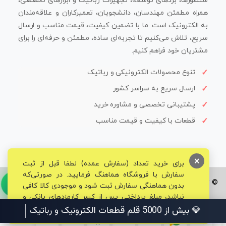
سنسورها، بردهای توسعه، تجهیزات رباتیک و ابزارهای تخصصی،
همراه مطمئن مهندسان، دانشجویان، تعمیرکاران و علاقه‌مندان
به الکترونیک است. ما با تضمین کیفیت، قیمت مناسب و ارسال
سریع، تلاش می‌کنیم تا تجربه‌ای ساده، مطمئن و حرفه‌ای را برای
مشتریان خود فراهم کنیم.
تنوع محصولات الکترونیکی و رباتیک
ارسال سریع به سراسر کشور
پشتیبانی تخصصی و مشاوره خرید
قطعات با کیفیت و قیمت مناسب
×
برای خرید تعداد (سفارش عمده) لطفا قبل از ثبت
سفارش با فروشگاه هماهنگ فرمایید. در صورتی‌که
© تمامی حقوق برای فروشگاه تخصصی قم الکترونیک محفوظ می‌باشد.
بدون هماهنگی سفارش ثبت شود و موجودی کالا کافی
نباشد، مبلغ پرداختی پس از کسر کارمزدهای بانکی و
مالیاتی به حساب شما بازگشت داده خواهد شد.
💎 بیش از 5000 قلم قطعات الکترونیک و رباتیک