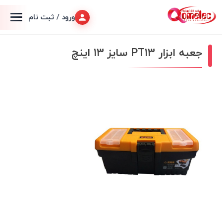
ورود / ثبت نام
جعبه ابزار PT13 سایز 13 اینچ