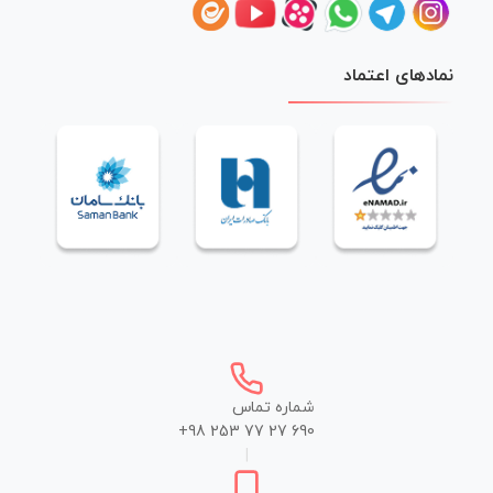
نمادهای اعتماد
شماره تماس
+98 253 77 27 690
|