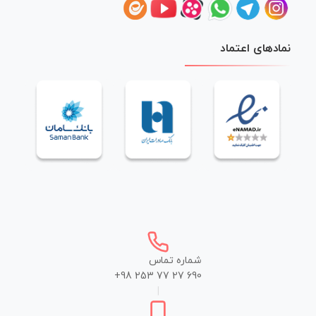
نمادهای اعتماد
شماره تماس
+98 253 77 27 690
|