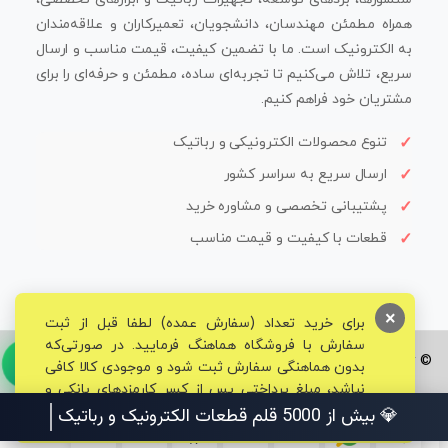
همراه مطمئن مهندسان، دانشجویان، تعمیرکاران و علاقه‌مندان
به الکترونیک است. ما با تضمین کیفیت، قیمت مناسب و ارسال
سریع، تلاش می‌کنیم تا تجربه‌ای ساده، مطمئن و حرفه‌ای را برای
مشتریان خود فراهم کنیم.
تنوع محصولات الکترونیکی و رباتیک
ارسال سریع به سراسر کشور
پشتیبانی تخصصی و مشاوره خرید
قطعات با کیفیت و قیمت مناسب
×
برای خرید تعداد (سفارش عمده) لطفا قبل از ثبت
سفارش با فروشگاه هماهنگ فرمایید. در صورتی‌که
© تمامی حقوق برای فروشگاه تخصصی قم الکترونیک محفوظ می‌باشد.
بدون هماهنگی سفارش ثبت شود و موجودی کالا کافی
نباشد، مبلغ پرداختی پس از کسر کارمزدهای بانکی و
مالیاتی به حساب شما بازگشت داده خواهد شد.
💎 بیش از 5000 قلم قطعات الکترونیک و رباتیک