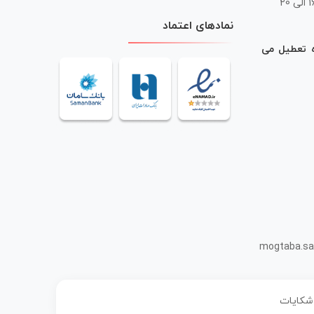
 20
نمادهای اعتماد
ه تعطیل می
mogtaba.sa
 شکایات