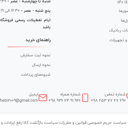
شنبه تا چهارشنبه - عصر -
16:30 الی
ی پای
پنج شنبه - عصر -
16:30 الی 19
ورها
ایام تعطیلات رسمی فروشگا
ل‌ها
باشد
ات رباتیک
راهنمای خرید
ر و تجهیزات
نحوه ثبت سفارش
نحوه ارسال
شیوه‌های پرداخت
شماره تماس
شماره همراه
ایمیل
|
|
hebi2009@gmail.com
+98 936 24 91 966
+98 253 77 27 690
سیاست حریم خصوصی
|
قوانین و مقررات
|
سیاست بازگشت کالا
|
رفع ایرادات و