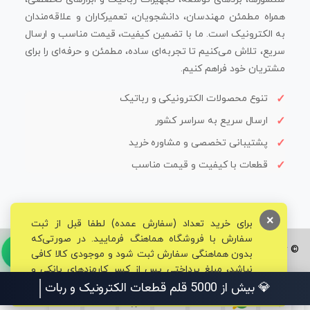
همراه مطمئن مهندسان، دانشجویان، تعمیرکاران و علاقه‌مندان
به الکترونیک است. ما با تضمین کیفیت، قیمت مناسب و ارسال
سریع، تلاش می‌کنیم تا تجربه‌ای ساده، مطمئن و حرفه‌ای را برای
مشتریان خود فراهم کنیم.
تنوع محصولات الکترونیکی و رباتیک
ارسال سریع به سراسر کشور
پشتیبانی تخصصی و مشاوره خرید
قطعات با کیفیت و قیمت مناسب
×
برای خرید تعداد (سفارش عمده) لطفا قبل از ثبت
سفارش با فروشگاه هماهنگ فرمایید. در صورتی‌که
© تمامی حقوق برای فروشگاه تخصصی قم الکترونیک محفوظ می‌باشد.
بدون هماهنگی سفارش ثبت شود و موجودی کالا کافی
نباشد، مبلغ پرداختی پس از کسر کارمزدهای بانکی و
مالیاتی به حساب شما بازگشت داده خواهد شد.
💎 بیش از 5000 قلم قطعات الکترونیک و رباتیک