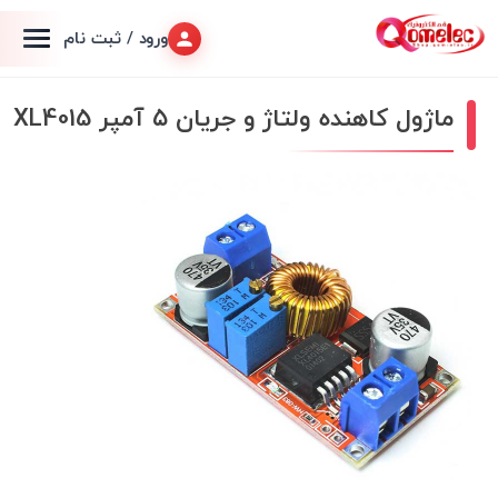
ورود / ثبت نام
ماژول کاهنده ولتاژ و جریان ۵ آمپر XL4015