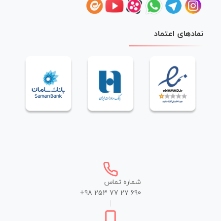
نمادهای اعتماد
شماره تماس
+98 253 77 27 690
|