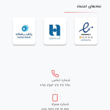
نمادهای اعتماد
شماره تماس
+98 253 77 27 690
|
شماره همراه
+98 936 24 91 966