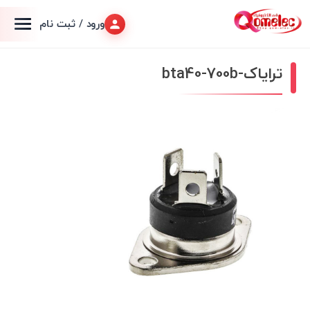
ورود / ثبت نام
ترایاک-bta40-700b