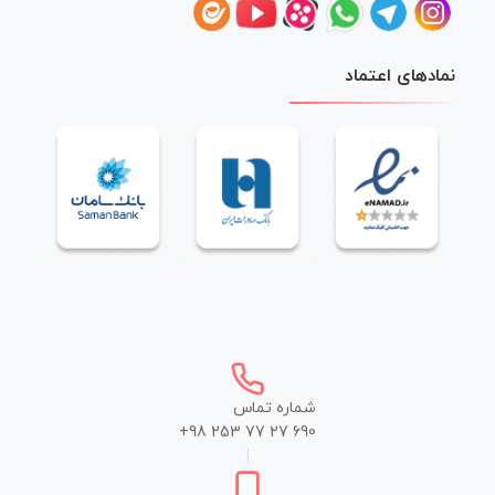
نمادهای اعتماد
شماره تماس
+98 253 77 27 690
|