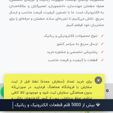
همراه مطمئن مهندسان، دانشجویان، تعمیرکاران و علاقه‌مندان
به الکترونیک است. ما با تضمین کیفیت، قیمت مناسب و ارسال
سریع، تلاش می‌کنیم تا تجربه‌ای ساده، مطمئن و حرفه‌ای را برای
مشتریان خود فراهم کنیم.
تنوع محصولات الکترونیکی و رباتیک
ارسال سریع به سراسر کشور
پشتیبانی تخصصی و مشاوره خرید
قطعات با کیفیت و قیمت مناسب
×
برای خرید تعداد (سفارش عمده) لطفا قبل از ثبت
سفارش با فروشگاه هماهنگ فرمایید. در صورتی‌که
© تمامی حقوق برای فروشگاه تخصصی قم الکترونیک محفوظ می‌باشد.
بدون هماهنگی سفارش ثبت شود و موجودی کالا کافی
نباشد، مبلغ پرداختی پس از کسر کارمزدهای بانکی و
مالیاتی به حساب شما بازگشت داده خواهد شد.
💎 بیش از 5000 قلم قطعات الکترونیک و رباتیک