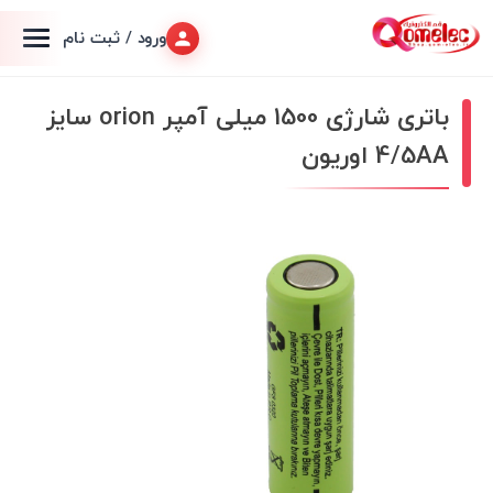
ورود / ثبت نام
باتری شارژی 1500 میلی آمپر orion سایز
4/5AA اوریون