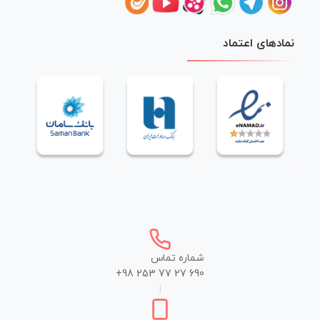
نمادهای اعتماد
شماره تماس
+98 253 77 27 690
|