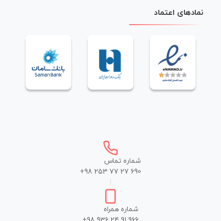
نمادهای اعتماد
شماره تماس
+98 253 77 27 690
|
شماره همراه
+98 936 24 91 966