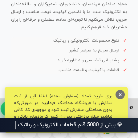
همراه مطمئن مهندسان، دانشجویان، تعمیرکاران و علاقه‌مندان
به الکترونیک است. ما با تضمین کیفیت، قیمت مناسب و ارسال
سریع، تلاش می‌کنیم تا تجربه‌ای ساده، مطمئن و حرفه‌ای را برای
مشتریان خود فراهم کنیم.
تنوع محصولات الکترونیکی و رباتیک
ارسال سریع به سراسر کشور
پشتیبانی تخصصی و مشاوره خرید
قطعات با کیفیت و قیمت مناسب
×
برای خرید تعداد (سفارش عمده) لطفا قبل از ثبت
سفارش با فروشگاه هماهنگ فرمایید. در صورتی‌که
© تمامی حقوق برای فروشگاه تخصصی قم الکترونیک محفوظ می‌باشد.
بدون هماهنگی سفارش ثبت شود و موجودی کالا کافی
نباشد، مبلغ پرداختی پس از کسر کارمزدهای بانکی و
مالیاتی به حساب شما بازگشت داده خواهد شد.
💎 بیش از 5000 قلم قطعات الکترونیک و رباتیک