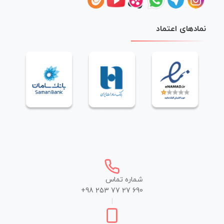
نمادهای اعتماد
شماره تماس
+98 253 77 27 690
|