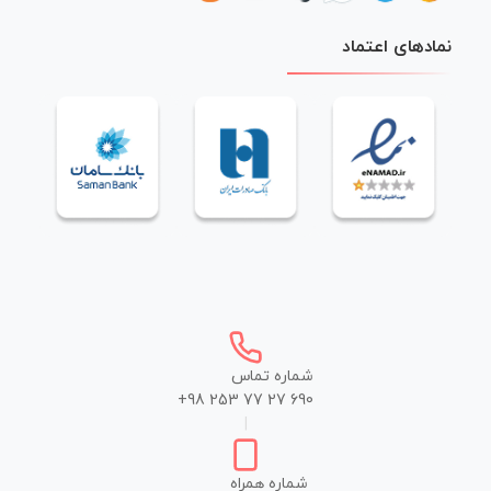
نمادهای اعتماد
شماره تماس
+98 253 77 27 690
|
شماره همراه