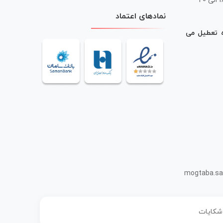
 20
نمادهای اعتماد
ه تعطیل می
mogtaba.sa
 شکایات