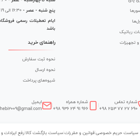
شنبه تا چهارشنبه - عصر -
16:30 الی
ی پای
پنج شنبه - عصر -
16:30 الی 19
ورها
ایام تعطیلات رسمی فروشگا
ل‌ها
باشد
ات رباتیک
راهنمای خرید
ر و تجهیزات
نحوه ثبت سفارش
نحوه ارسال
شیوه‌های پرداخت
شماره تماس
شماره همراه
ایمیل
|
|
hebi2009@gmail.com
+98 936 24 91 966
+98 253 77 27 690
سیاست حریم خصوصی
|
قوانین و مقررات
|
سیاست بازگشت کالا
|
رفع ایرادات و