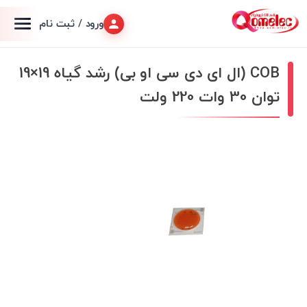
ورود / ثبت نام
COB (ال ای دی سی او بی) رشد گیاه 19×19
توان 30 وات 220 ولت