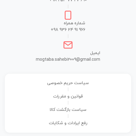
+98 253 77 27 690
|
شماره همراه
+98 936 24 91 966
|
ایمیل
mogtaba.sahebi2009@gmail.com
سیاست حریم خصوصی
|
قوانین و مقررات
|
سیاست بازگشت کالا
|
رفع ایرادات و شکایات