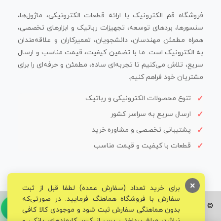
فروشگاه قم الکترونیک با ارائه قطعات الکترونیکی، ماژول‌ها،
سنسورها، بردهای توسعه، تجهیزات رباتیک و ابزارهای تخصصی،
همراه مطمئن مهندسان، دانشجویان، تعمیرکاران و علاقه‌مندان
به الکترونیک است. ما با تضمین کیفیت، قیمت مناسب و ارسال
سریع، تلاش می‌کنیم تا تجربه‌ای ساده، مطمئن و حرفه‌ای را برای
مشتریان خود فراهم کنیم.
تنوع محصولات الکترونیکی و رباتیک
ارسال سریع به سراسر کشور
پشتیبانی تخصصی و مشاوره خرید
قطعات با کیفیت و قیمت مناسب
×
برای خرید تعداد (سفارش عمده) لطفا قبل از ثبت
سفارش با فروشگاه هماهنگ فرمایید. در صورتی‌که
© تمامی حقوق برای فروشگاه تخصصی قم الکترونیک محفوظ می‌باشد.
بدون هماهنگی سفارش ثبت شود و موجودی کالا کافی
نباشد، مبلغ پرداختی پس از کسر کارمزدهای بانکی و